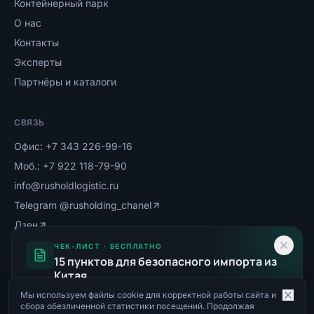
Контейнерный парк
О нас
Контакты
Эксперты
Партнёры и каталоги
СВЯЗЬ
Офис:
+7 343 226-99-16
Моб.:
+7 922 118-79-90
info@rusholdlogistic.ru
Telegram
@rusholding_chanel
Дзен
MAX-канал
ЧЕК-ЛИСТ · БЕСПЛАТНО
15 пунктов для безопасного импорта из
Китая
От проверки фабрики до получения груза. Реальные
Мы используем файлы cookie для корректной работы сайта и
©
2026
ООО «РУСХОЛДИНГ»
. Все права защищены.
сбора обезличенной статистики посещений. Продолжая
кейсы и риски ВЭД 2026.
Политика ПД
Пользовательское соглашение
Согласие на ОПД