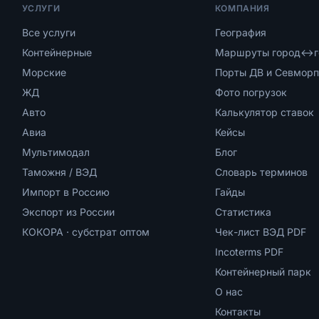
УСЛУГИ
КОМПАНИЯ
Все услуги
География
Контейнерные
Маршруты город↔г
Морские
Порты ДВ и Севморп
ЖД
Фото погрузок
Авто
Калькулятор ставок
Авиа
Кейсы
Мультимодал
Блог
Таможня / ВЭД
Словарь терминов
Импорт в Россию
Гайды
Экспорт из России
Статистика
КОКОРА · субстрат оптом
Чек-лист ВЭД PDF
Incoterms PDF
Контейнерный парк
О нас
Контакты