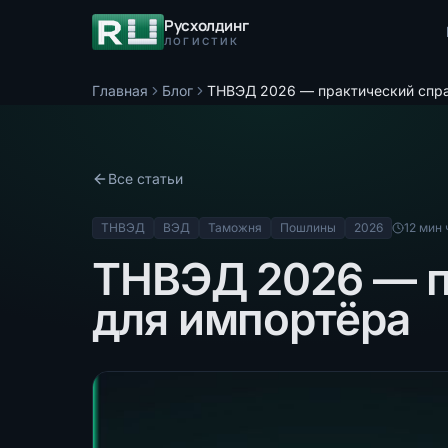
Русхолдинг
ЛОГИСТИК
Главная
Блог
ТНВЭД 2026 — практический спра
Все статьи
ТНВЭД
ВЭД
Таможня
Пошлины
2026
12
мин 
ТНВЭД 2026 — п
для импортёра