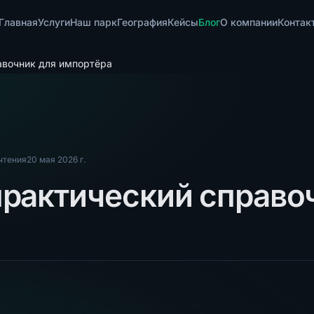
Главная
Услуги
Наш парк
География
Кейсы
Блог
О компании
Контак
вочник для импортёра
чтения
20 мая 2026 г.
рактический справо