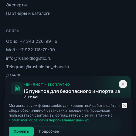
Эксперты
Партнёры и каталоги
СВЯЗЬ
Офис:
+7 343 226-99-16
Моб.:
+7 922 118-79-90
info@rusholdlogistic.ru
Telegram
@rusholding_chanel
Дзен
MAX-канал
ЧЕК-ЛИСТ · БЕСПЛАТНО
15 пунктов для безопасного импорта из
Китая
От проверки фабрики до получения груза. Реальные
Мы используем файлы cookie для корректной работы сайта и
©
2026
ООО «РУСХОЛДИНГ»
. Все права защищены.
сбора обезличенной статистики посещений. Продолжая
кейсы и риски ВЭД 2026.
Политика ПД
Пользовательское соглашение
Согласие на ОПД
пользоваться сайтом, вы соглашаетесь с этим, а также с
Политикой обработки персональных данных
.
Получить чек-лист
Принять
Подробнее
г. Екатеринбург, ул. Белинского 108, оф. 232
·
ООО «РУСХОЛДИНГ»
·